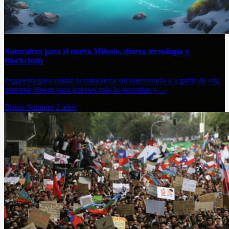
Naturaleza para el nuevo Milenio, dinero tecnología y
Blockchain
Propuesta para cuidar la naturaleza sin intervenirla y a partir de ella
imprimir dinero para quienes más lo necesitan y…
Bruno Sommer
2 años