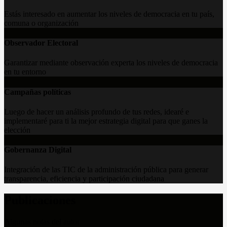
Estás interesado en aumentar los niveles de democracia en tu país,
comuna o organización
Observador Electoral
Garantizar mediante observación experta los niveles de democracia
en tu entorno
Campañas políticas
Luego de hacer un análisis profundo de tus redes, idearé e
implementaré para ti la mejor estrategia digital para que ganes la
elección
Gobernanza Digital
Integración de las TIC de la administración pública para generar
transparencia, eficiencia y participación ciudadana
Publicaciones
Algunas notas del autor