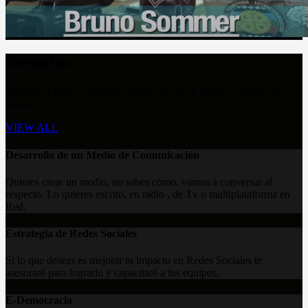
Servicios
Mejorar tu idea o concebir alguna para ti, te invito a revisar las
temáticas
VIEW ALL
Desarrollo de un Medio de Comunicación
Quieres crear un medio, no sabes cómo, vamos a conversar al
respecto. Lo quieres escrito, en radio , de Tv o multiplataforma en
Red.
Estrategia de Redes Sociales
Si lo que deseas es mejorar tu impacto en Redes Sociales te
asesoraré para lograrlo y capacitaré a tus equipos.
E-Democracia