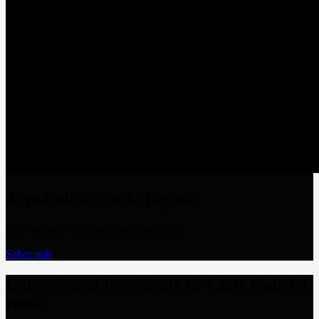
Arte-Política de lo Digital
BS, Fundador El Ciudadano, periodista
Saber más
Entrevista al Presidente de Chile Gabriel
Boric